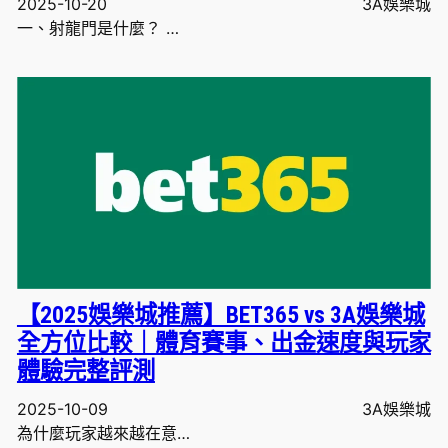
2025-10-20
3A娛樂城
一、射龍門是什麼？ …
【2025娛樂城推薦】BET365 vs 3A娛樂城
全方位比較｜體育賽事、出金速度與玩家
體驗完整評測
2025-10-09
3A娛樂城
為什麼玩家越來越在意…