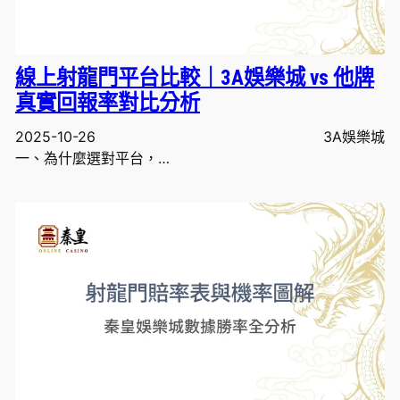
線上射龍門平台比較｜3A娛樂城 vs 他牌
真實回報率對比分析
2025-10-26
3A娛樂城
一、為什麼選對平台，…