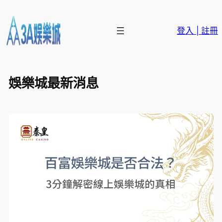
跳
至
登入 | 註冊
主
要
內
容
娛樂城最新消息