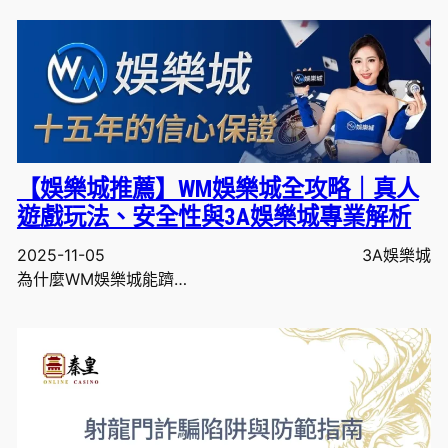
【娛樂城推薦】WM娛樂城全攻略｜真人
遊戲玩法、安全性與3A娛樂城專業解析
2025-11-05
3A娛樂城
為什麼WM娛樂城能躋…